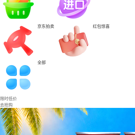
京东拍卖
红包惊喜
全部
限时低价
去抢购