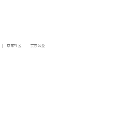
|
京东社区
|
京东公益