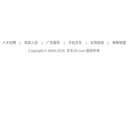
人才招聘
|
商家入驻
|
广告服务
|
手机京东
|
友情链接
|
销售联盟
Copyright © 2004-
2026
京东JD.com 版权所有