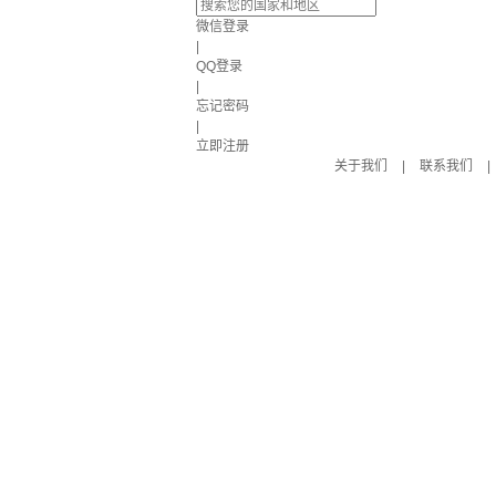
微信登录
|
QQ登录
|
忘记密码
|
立即注册
关于我们
|
联系我们
|