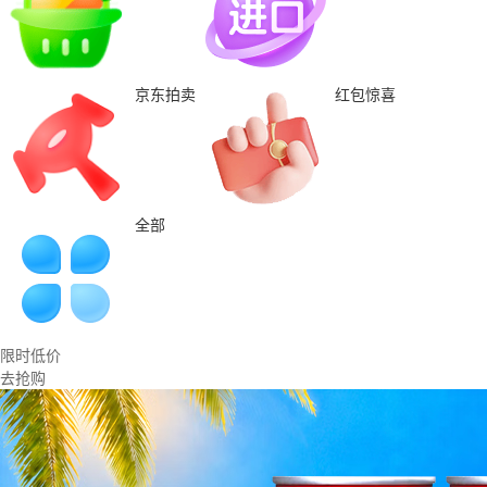
京东拍卖
红包惊喜
全部
限时低价
去抢购