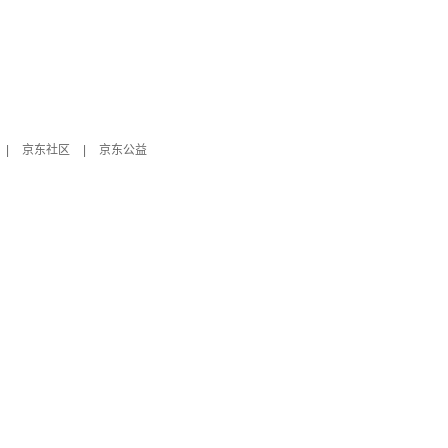
|
京东社区
|
京东公益