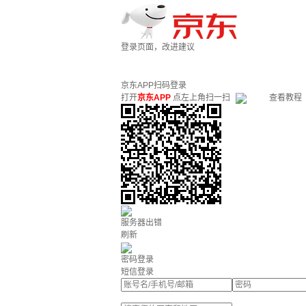
登录页面，改进建议
京东APP扫码登录
打开
京东APP
点左上角扫一扫
查看教程
服务器出错
刷新
密码登录
短信登录