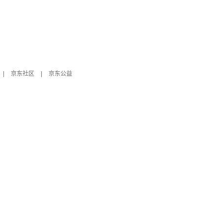
|
京东社区
|
京东公益