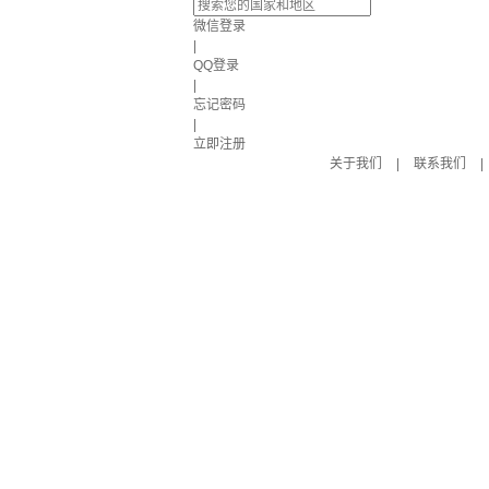
微信登录
|
QQ登录
|
忘记密码
|
立即注册
关于我们
|
联系我们
|