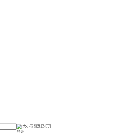
大小写锁定已打开
登录