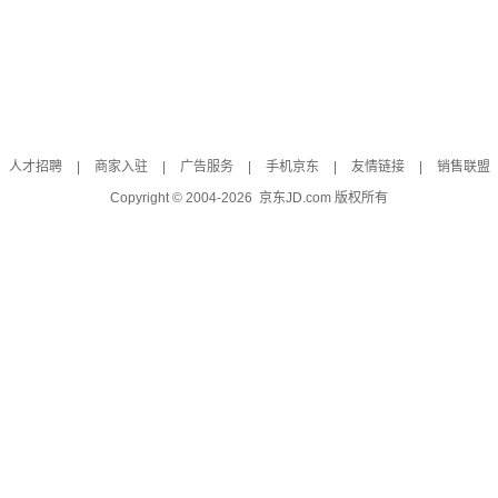
人才招聘
|
商家入驻
|
广告服务
|
手机京东
|
友情链接
|
销售联盟
Copyright © 2004-
2026
京东JD.com 版权所有