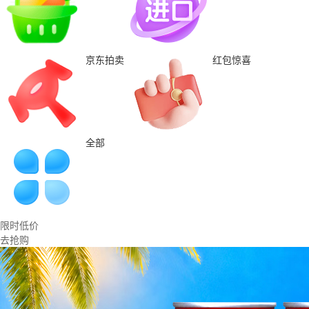
京东拍卖
红包惊喜
全部
限时低价
去抢购