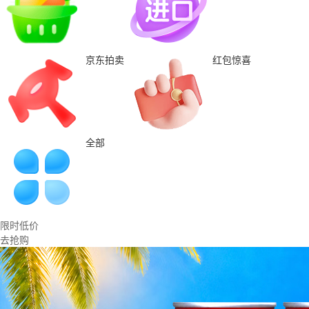
京东拍卖
红包惊喜
全部
限时低价
去抢购