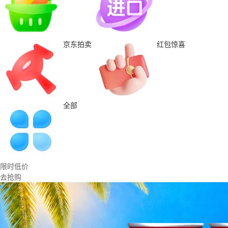
京东拍卖
红包惊喜
全部
限时低价
去抢购