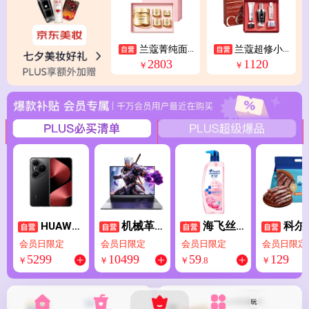
兰蔻菁纯面
兰蔻超修小
霜60ml轻盈版 护
黑瓶精华50ml护
2803
1120
￥
￥
肤品化妆品礼盒
肤品化妆品套装
生日七夕情人节
礼盒生日七夕情
礼物
人节礼物
HUAWEI
机械革
海飞丝
科尔
Pura 80 Pro
命极光X 202
玫瑰去屑控
手撕风干
会员日限定
会员日限定
会员日限定
会员日限定
+ 16GB+512
6酷睿U7HX
油蓬松水杨
肉干原味6
5299
10499
59
129
￥
￥
￥
.
8
￥
GB 釉黑一英
国家补贴 16
酸洗发水670
g量贩装
寸高动态主
英寸游戏本
g男女士京东
代餐高蛋
摄 个性色卡A
笔记本电脑
自营【刘宇
解馋零食