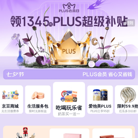
京豆商城
生活服务包
爱他美PLUS
限时59.9
吃喝玩乐省
兑生活缴费券
限时兑新权益
PLUS立享95折
厄瓜多尔白虾
奶茶买一送一