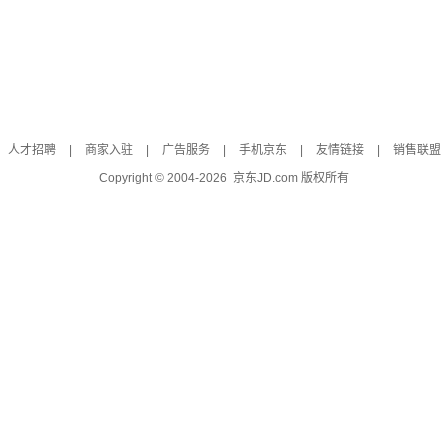
人才招聘
|
商家入驻
|
广告服务
|
手机京东
|
友情链接
|
销售联盟
Copyright © 2004-
2026
京东JD.com 版权所有