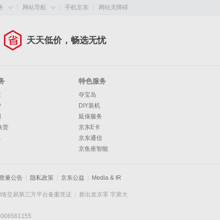
务
网站导航
手机京东
网站无障碍


天天低价，畅选无忧
务
特色服务
策
夺宝岛
护
DIY装机
明
延保服务
换货
京东E卡
单
京东通信
京鱼座智能
质量公告
|
隐私政策
|
京东公益
|
Media & IR
网络交易第三方平台备案凭证
|
新出发京零 字第大
6561155