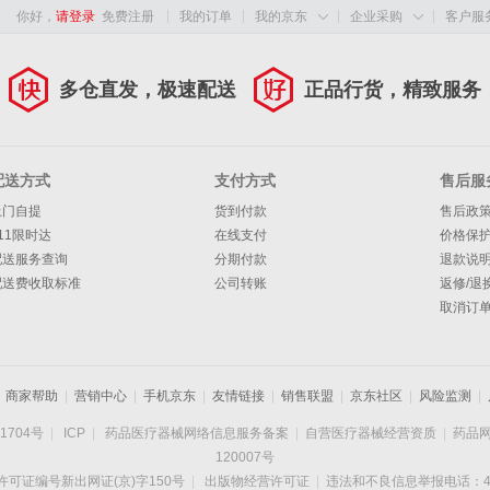
你好，
请登录
免费注册
我的订单
我的京东
企业采购
客户服


多仓直发，极速配送
正品行货，精致服务
配送方式
支付方式
售后服
上门自提
货到付款
售后政
11限时达
在线支付
价格保
配送服务查询
分期付款
退款说
配送费收取标准
公司转账
返修/退
取消订
商家帮助
|
营销中心
|
手机京东
|
友情链接
|
销售联盟
|
京东社区
|
风险监测
|
1704号
|
ICP
|
药品医疗器械网络信息服务备案
|
自营医疗器械经营资质
|
药品
120007号
可证编号新出网证(京)字150号
|
出版物经营许可证
|
违法和不良信息举报电话：400