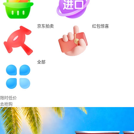
京东拍卖
红包惊喜
全部
限时低价
去抢购