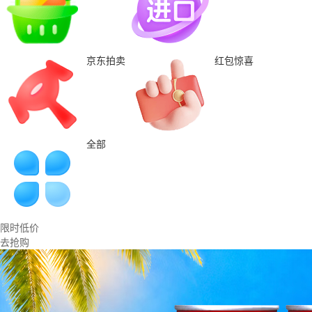
京东拍卖
红包惊喜
全部
限时低价
去抢购