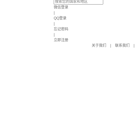
微信登录
|
QQ登录
|
忘记密码
|
立即注册
关于我们
|
联系我们
|