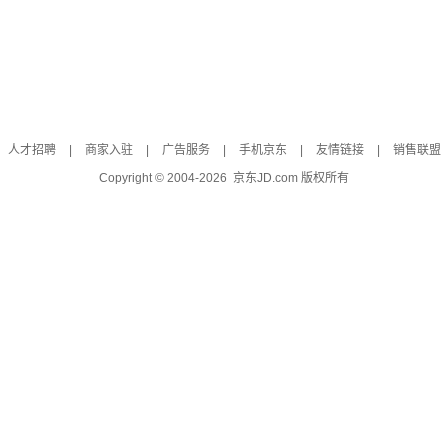
人才招聘
|
商家入驻
|
广告服务
|
手机京东
|
友情链接
|
销售联盟
Copyright © 2004-
2026
京东JD.com 版权所有