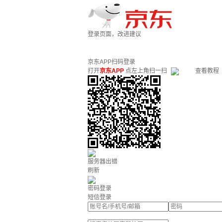
登录页面，改进建议
京东APP扫码登录
打开
京东APP
点左上角扫一扫
查看教程
服务器出错
刷新
密码登录
短信登录