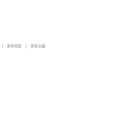
|
京东社区
|
京东公益