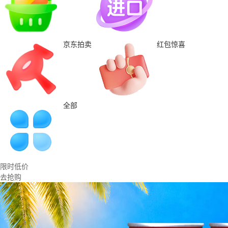
京东拍卖
红包惊喜
全部
限时低价
去抢购