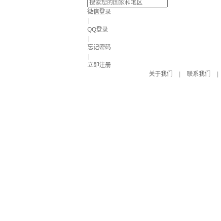
微信登录
|
QQ登录
|
忘记密码
|
立即注册
关于我们
|
联系我们
|