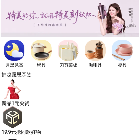
月黑风高
锅具
刀剪菜板
咖啡具
餐具
抽赵露思亲签
新品1元尖货
19.9元抢同款好物