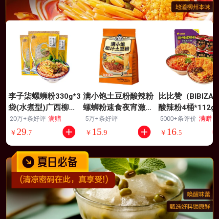
李子柒螺蛳粉330g*3
满小饱土豆粉酸辣粉
比比赞（BIBIZA
袋(水煮型)广西柳州
螺蛳粉速食夜宵激酸
酸辣粉4桶*112g
特产 方便速食米粉米
激辣390g肥汁土豆粉
蛳粉260g
20万+条好评
满赠
5万+条好评
5000+条评价
满赠
线夜宵零食
29
15
16
￥
.
7
￥
.
9
￥
.
5