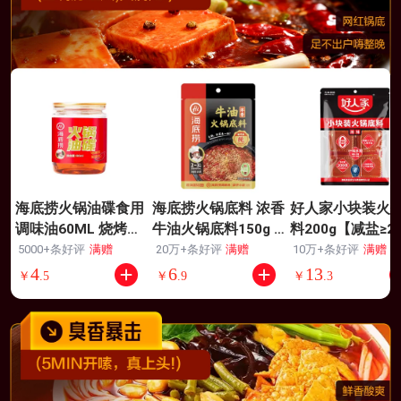
海底捞火锅油碟食用
海底捞火锅底料 浓香
好人家小块装火
调味油60ML 烧烤火
牛油火锅底料150g 2
料200g【减盐≥2
锅底料蘸料 食拌菜拌
~3人份麻辣味火锅底
5%】火锅底料手
5000+条好评
满赠
20万+条好评
满赠
10万+条好评
满赠
面芝麻花生酱
料
牛油冒菜串串调
4
6
13
￥
.
5
￥
.
9
￥
.
3