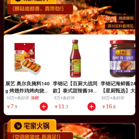
展艺 奥尔良腌料140
李锦记【百厨大战同
李锦记海鲜酱240
g 烤翅炸鸡烤肉烧烤
款】泰式甜辣酱380g
【星厨甄选】大
料腌肉料调味料
烧烤火锅炸鸡块蘸料
荐 清甜提鲜 烹饪
10万+条好评
满赠
5万+条好评
20万+条好评
调味酱
鲜腌制肉类
7
11
16
￥
.
9
￥
.
3
￥
.
8
一键复刻漫画肉
萨瓦迪卡同款
国宝级大师推荐