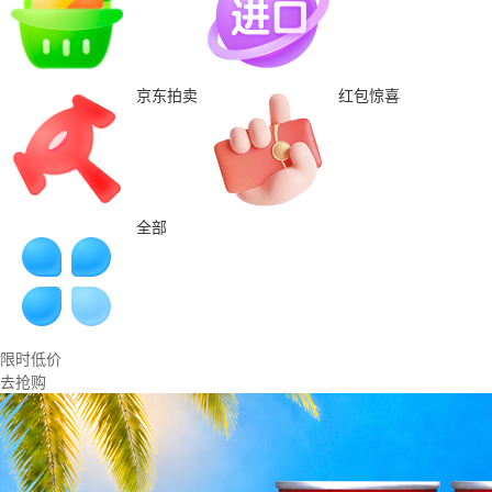
京东拍卖
红包惊喜
全部
限时低价
去抢购