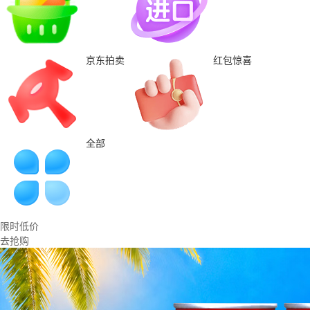
京东拍卖
红包惊喜
全部
限时低价
去抢购