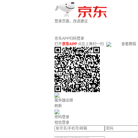
登录页面，改进建议
京东APP扫码登录
打开
京东APP
点左上角扫一扫
查看教程
服务器出错
刷新
密码登录
短信登录