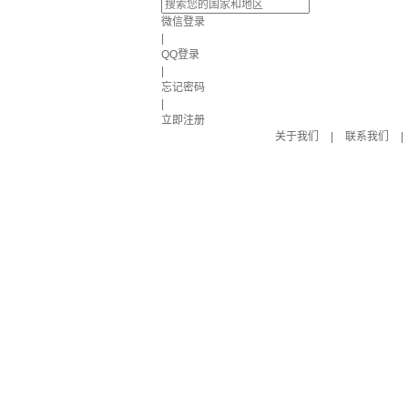
微信登录
|
QQ登录
|
忘记密码
|
立即注册
关于我们
|
联系我们
|