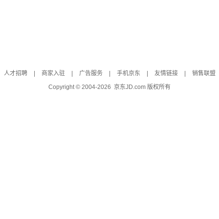
人才招聘
|
商家入驻
|
广告服务
|
手机京东
|
友情链接
|
销售联盟
Copyright © 2004-
2026
京东JD.com 版权所有