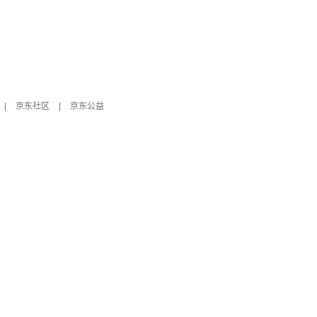
|
京东社区
|
京东公益