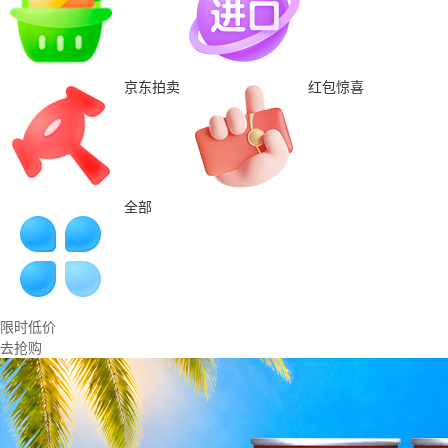
京东拍卖
红包惊喜
全部
限时低价
去抢购