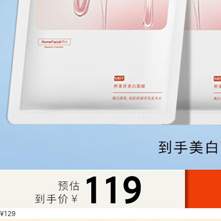
¥
129