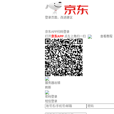
登录页面，改进建议
京东APP扫码登录
打开
京东APP
点左上角扫一扫
查看教程
服务器出错
刷新
密码登录
短信登录