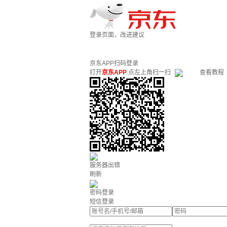
登录页面，改进建议
京东APP扫码登录
打开
京东APP
点左上角扫一扫
查看教程
服务器出错
刷新
密码登录
短信登录