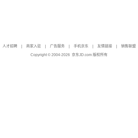
人才招聘
|
商家入驻
|
广告服务
|
手机京东
|
友情链接
|
销售联盟
Copyright © 2004-
2026
京东JD.com 版权所有