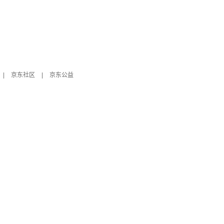
|
京东社区
|
京东公益