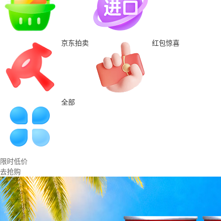
京东拍卖
红包惊喜
全部
限时低价
去抢购