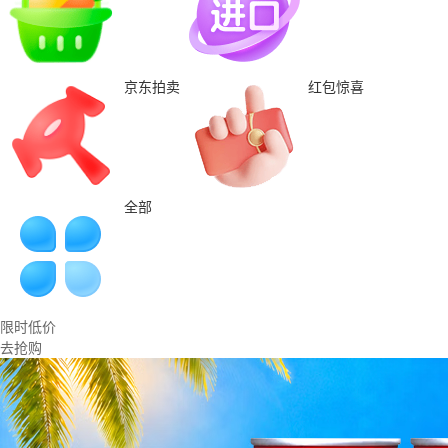
京东拍卖
红包惊喜
全部
限时低价
去抢购