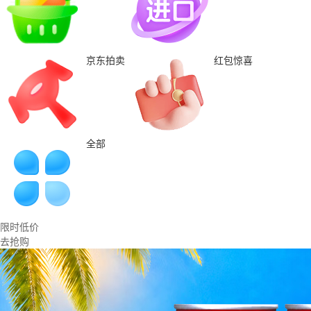
京东拍卖
红包惊喜
全部
限时低价
去抢购