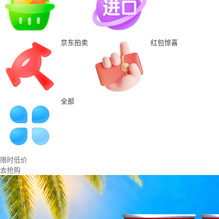
京东拍卖
红包惊喜
全部
限时低价
去抢购