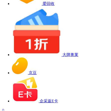
爱回收
大牌奥莱
京豆
企采返E卡
