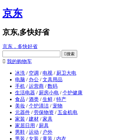
京东
京东,多快好省
京东，多快好省

搜索

我的购物车
冰洗
/
空调
/
电视
/
厨卫大电
电脑
/
办公
/
文具用品
手机
/
运营商
/
数码
生活电器
/
厨房小电
/
个护健康
食品
/
酒类
/
生鲜
/
特产
美妆
/
个护清洁
/
宠物
元器件
/
劳保物资
/
五金机电
家装
/
建材
/
家具
家居日用
/
厨具
男鞋
/
运动
/
户外
男装
/
女装
/
童装
/
内衣