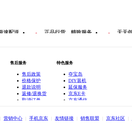
极速配送
正品行货，精致服务
天天
售后服务
特色服务
售后政策
夺宝岛
价格保护
DIY装机
退款说明
延保服务
返修/退换货
京东E卡
取消订单
京东通信
京鱼座智能
|
营销中心
|
手机京东
|
友情链接
|
销售联盟
|
京东社区
|