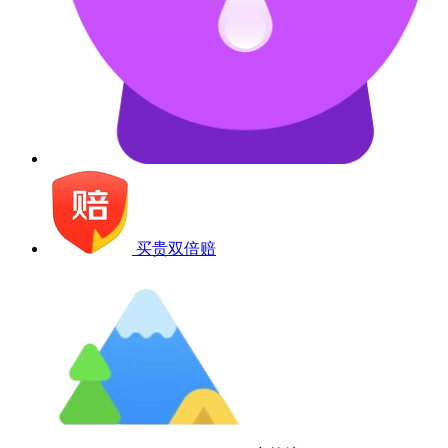
买贵双倍赔