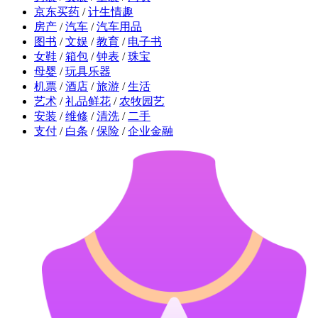
京东买药
/
计生情趣
房产
/
汽车
/
汽车用品
图书
/
文娱
/
教育
/
电子书
女鞋
/
箱包
/
钟表
/
珠宝
母婴
/
玩具乐器
机票
/
酒店
/
旅游
/
生活
艺术
/
礼品鲜花
/
农牧园艺
安装
/
维修
/
清洗
/
二手
支付
/
白条
/
保险
/
企业金融