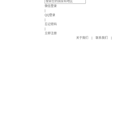
微信登录
|
QQ登录
|
忘记密码
|
立即注册
关于我们
|
联系我们
|