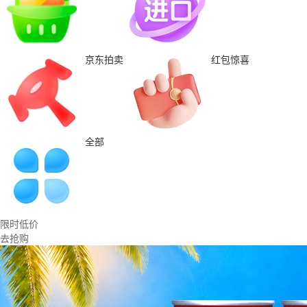
京东拍卖
红包惊喜
全部
限时低价
去抢购