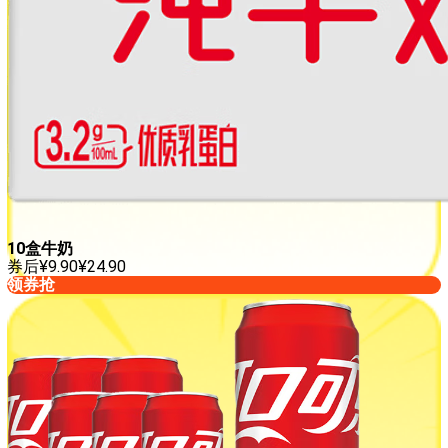
10盒牛奶
券后
¥
9.90
¥
24.90
领券抢