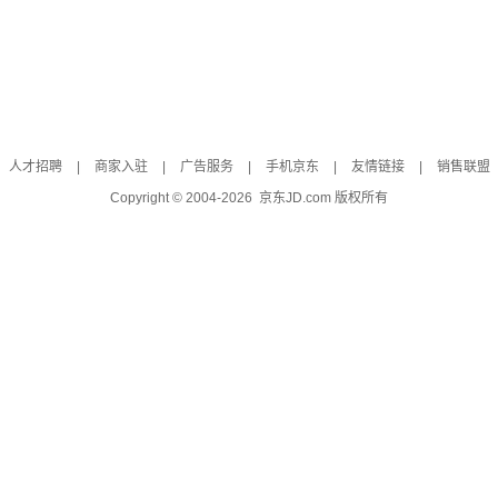
人才招聘
|
商家入驻
|
广告服务
|
手机京东
|
友情链接
|
销售联盟
Copyright © 2004-
2026
京东JD.com 版权所有