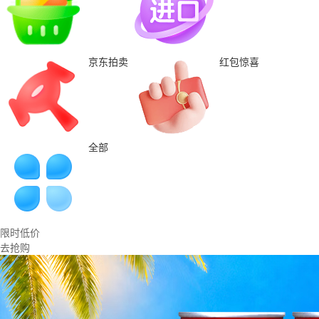
京东拍卖
红包惊喜
全部
限时低价
去抢购