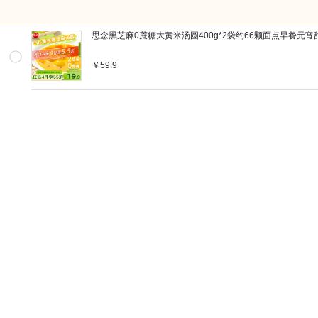
思念黑芝麻0蔗糖大黄米汤圆400g*2袋约66颗面点早餐元
￥59.9