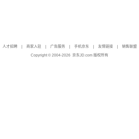
人才招聘
|
商家入驻
|
广告服务
|
手机京东
|
友情链接
|
销售联盟
Copyright © 2004-
2026
京东JD.com 版权所有