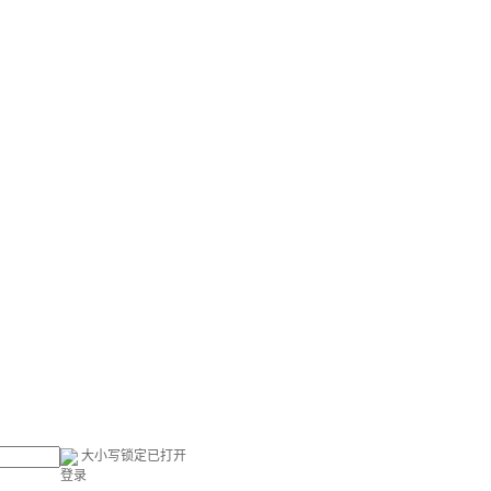
大小写锁定已打开
登录