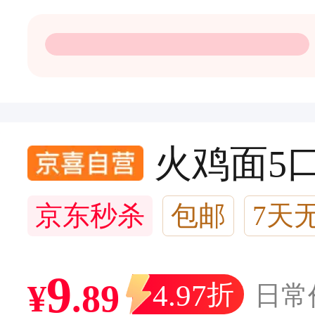
火鸡面5口
京东秒杀
包邮
7天
闪电退款
6千人加购
9
¥
.
89
4.97
折
日常