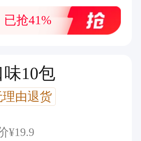
已抢41%
味10包
无理由退货
价
¥
19.9