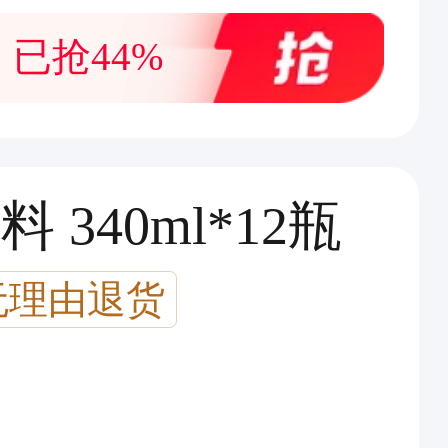
已抢44%
 340ml*12瓶
无理由退货