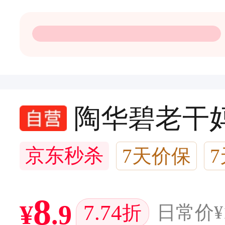
陶华碧老干妈 
京东秒杀
7天价保
1万+回头客
8
¥
.
9
7.74
折
日常价
¥