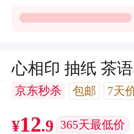
心相印 抽纸 茶语3
京东秒杀
包邮
7天
闪电退款
4万+回头客
12
¥
.
9
365天最低价