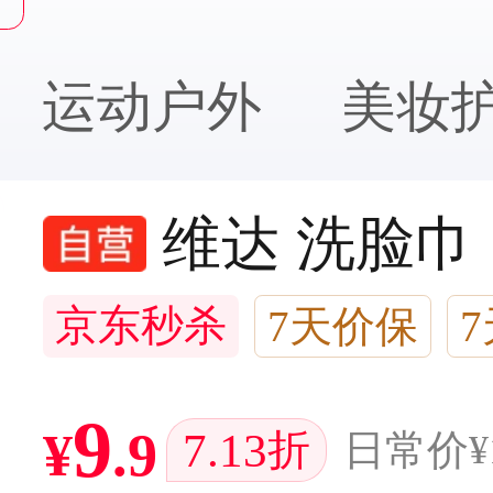
运动户外
美妆
维达 洗脸巾 
京东秒杀
7天价保
7万+回头客
9
¥
.
9
7.13
折
日常价
¥