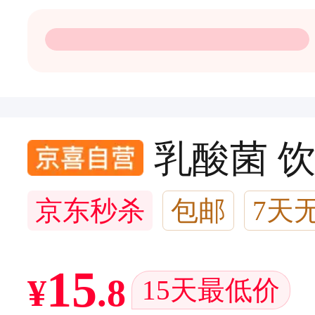
乳酸菌 饮料
京东秒杀
包邮
7天
闪电退款
2千人加购
15
¥
.
8
15天最低价