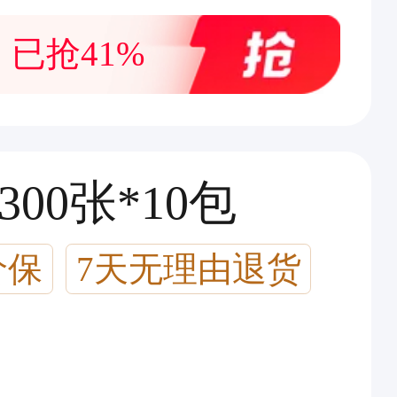
已抢41%
00张*10包
价保
7天无理由退货