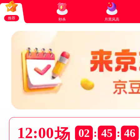
推荐
秒杀
月黑风高
12:00
场
02
:
45
:
46