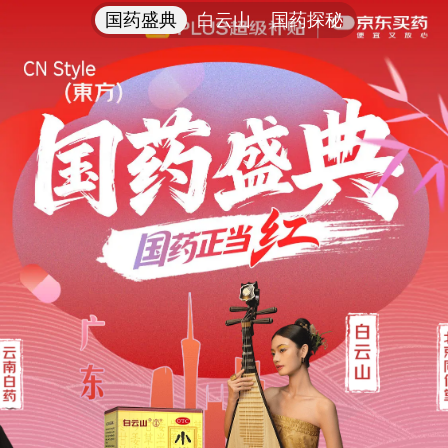
国药盛典
白云山
国药探秘