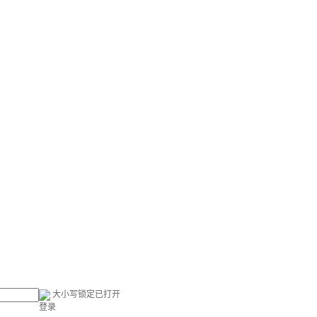
大小写锁定已打开
登录