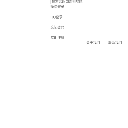
微信登录
|
QQ登录
|
忘记密码
|
立即注册
关于我们
|
联系我们
|