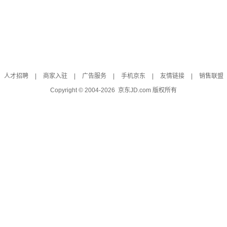
人才招聘
|
商家入驻
|
广告服务
|
手机京东
|
友情链接
|
销售联盟
Copyright © 2004-
2026
京东JD.com 版权所有