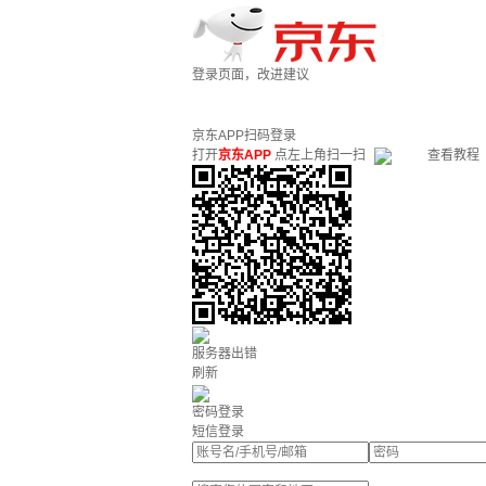
登录页面，改进建议
京东APP扫码登录
打开
京东APP
点左上角扫一扫
查看教程
服务器出错
刷新
密码登录
短信登录