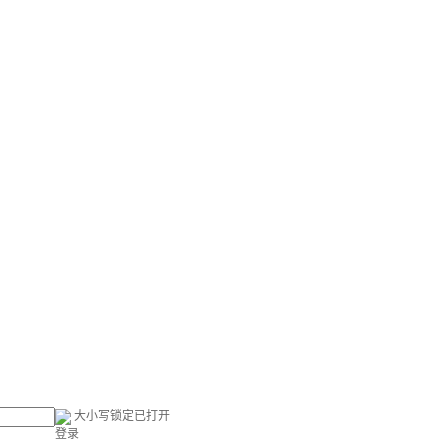
大小写锁定已打开
登录