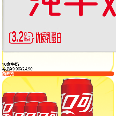
10盒牛奶
券后
¥
9.90
¥
24.90
领券抢