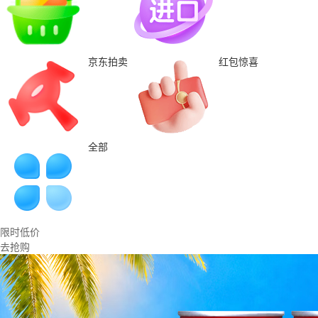
京东拍卖
红包惊喜
全部
限时低价
去抢购