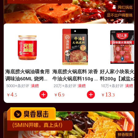
海底捞火锅油碟食用
海底捞火锅底料 浓香
好人家小块装火
调味油60ML 烧烤火
牛油火锅底料150g 2
料200g【减盐≥2
锅底料蘸料 食拌菜拌
~3人份麻辣味火锅底
5%】火锅底料手
5000+条好评
满赠
20万+条好评
满赠
10万+条好评
满赠
面芝麻花生酱
料
牛油冒菜串串调
4
6
13
￥
.
5
￥
.
9
￥
.
3