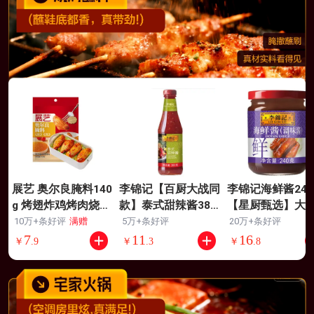
展艺 奥尔良腌料140
李锦记【百厨大战同
李锦记海鲜酱240
g 烤翅炸鸡烤肉烧烤
款】泰式甜辣酱380g
【星厨甄选】大
料腌肉料调味料
烧烤火锅炸鸡块蘸料
荐 清甜提鲜 烹饪
10万+条好评
满赠
5万+条好评
20万+条好评
调味酱
鲜腌制肉类
7
11
16
￥
.
9
￥
.
3
￥
.
8
一键复刻漫画肉
萨瓦迪卡同款
国宝级大师推荐