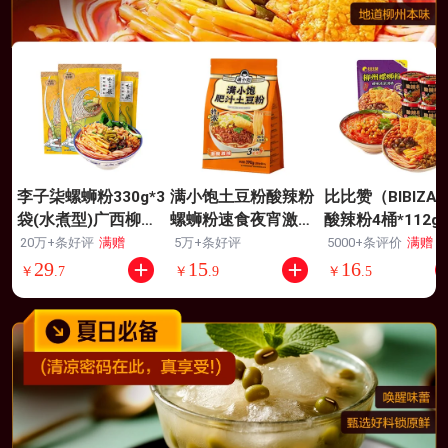
李子柒螺蛳粉330g*3
满小饱土豆粉酸辣粉
比比赞（BIBIZA
袋(水煮型)广西柳州
螺蛳粉速食夜宵激酸
酸辣粉4桶*112g
特产 方便速食米粉米
激辣390g肥汁土豆粉
蛳粉260g
20万+条好评
满赠
5万+条好评
5000+条评价
满赠
线夜宵零食
29
15
16
￥
.
7
￥
.
9
￥
.
5