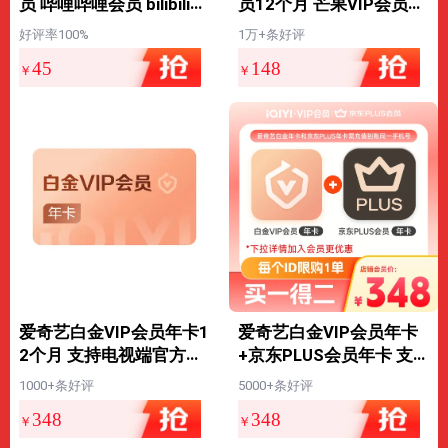
员 哔哩哔哩会员 bilibili季
员12个月 芒果VIP会员年
度大会员3个月季卡 填手
卡视频会员一年 不支持
好评率100%
1万+条好评
机号直充
电视
45
148
￥
￥
爱奇艺白金VIP会员年卡1
爱奇艺白金VIP会员年卡
2个月 支持电视端官方充
+京东PLUS会员年卡 支
值 充请填写手机号【张
持电视端 填写手机号充
1000+条好评
5000+条好评
凌赫】
值【张凌赫】
348
348
￥
￥