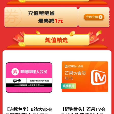
【连续包季】B站大vip会
【野狗骨头】芒果TV会