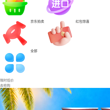
京东拍卖
红包惊喜
全部
限时低价
去抢购