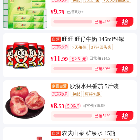
包邮
7天价保
7天无理由退货
闪电退款
9
¥
.
79
已售8万+
已抢41%
旺旺 旺仔牛奶 145ml*4罐
京东秒杀
7天价保
3万+回头客
11
¥
.
99
日常价
¥
14.5
省2.51元
已抢39%
沙漠水果番茄 5斤装
京东秒杀
包邮
坏损包退
8
¥
.
53
5.06
日常价
¥
16.89
折
已抢51%
农夫山泉 矿泉水 15瓶