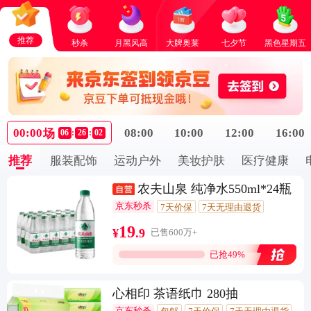
推荐
秒杀
月黑风高
大牌奥莱
七夕节
黑色星期五
00:00
08:00
10:00
12:00
16:00
场
06
:
26
:
02
推荐
服装配饰
运动户外
美妆护肤
医疗健康
农夫山泉 纯净水550ml*24瓶
京东秒杀
7天价保
7天无理由退货
10万+回头客
19
¥
.
9
已售600万+
已抢49%
心相印 茶语纸巾 280抽
京东秒杀