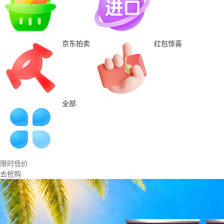
京东拍卖
红包惊喜
全部
限时低价
去抢购