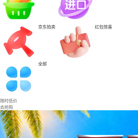
京东拍卖
红包惊喜
全部
限时低价
去抢购