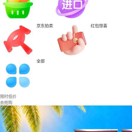
京东拍卖
红包惊喜
全部
限时低价
去抢购